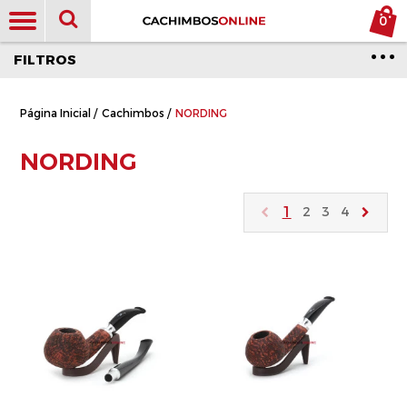
0
FILTROS
Página Inicial
/
Cachimbos
/
NORDING
NORDING
1
2
3
4