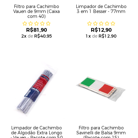
Filtro para Cachimbo
Limpador de Cachimbo
Vauen de 9mm (Caixa
3 em 1 Besser - 77mm
com 40)
R$81,90
R$12,90
2
x
de
R$40,95
1
x
de
R$12,90
Limpador de Cachimbo
Filtro para Cachimbo
de Algodão Extra Longo
Savinelli de Balsa 9mm
- Vauen - Pacote com 50
(Pacote com 15)