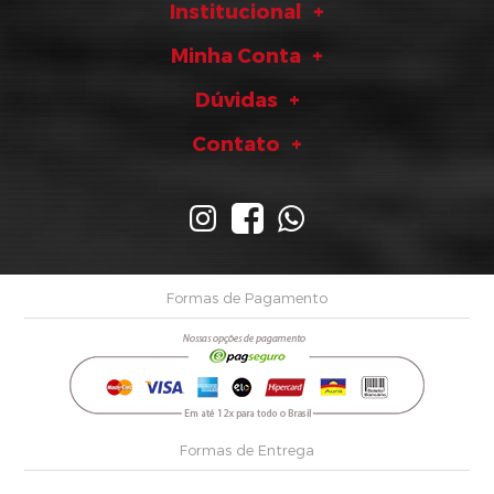
Institucional
Minha Conta
Dúvidas
Contato
Formas de Pagamento
Formas de Entrega