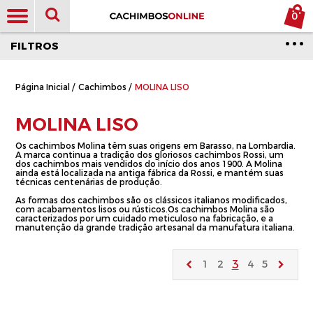
0
FILTROS
Página Inicial
/
Cachimbos
/
MOLINA LISO
MOLINA LISO
Os cachimbos Molina têm suas origens em Barasso, na Lombardia.
A marca continua a tradição dos gloriosos cachimbos Rossi, um
dos cachimbos mais vendidos do início dos anos 1900. A Molina
ainda está localizada na antiga fábrica da Rossi, e mantém suas
técnicas centenárias de produção.
As formas dos cachimbos são os clássicos italianos modificados,
com acabamentos lisos ou rústicos.Os cachimbos Molina são
caracterizados por um cuidado meticuloso na fabricação, e a
manutenção da grande tradição artesanal da manufatura italiana.
3
1
2
4
5