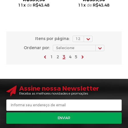
11
x
de
R$43,48
11
x
de
R$43,48
Itens por página:
Ordenar por:
3
1
2
4
5
Assine nossa Newsletter
Receba as melhores novidades e promoções
ENVIAR