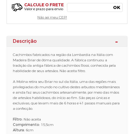
CALCULE O FRETE
OK
Valor e prazo para envio
Não sei meu CEP!
Descrição
Cachimbos fabricados na região da Lombardia na Itália com
Madeira Briar de ótima qualidade. A fábrica continuou a
tradição da antiga fábrica de cachimbos Rossi, conhecida pela
habilidade de seus artesãos. Não aceita filtro.
A Molina retira seu Briar no sul da Itália, uma das regiões mais
privilegiadas do mundo no cultivo destes arbustos mediterrâneos
e ainda faz seus cachimbos artesanalmente, por meio das mãos
de artesãos habilidosos, do início ao fim. São peças únicas e
exclusivas, que levam mais de 6 horas e 41 passos manuais para
a confecção.
Filtro:
Não aceita
Comprimento:
15,5cm
Altura:
6cm